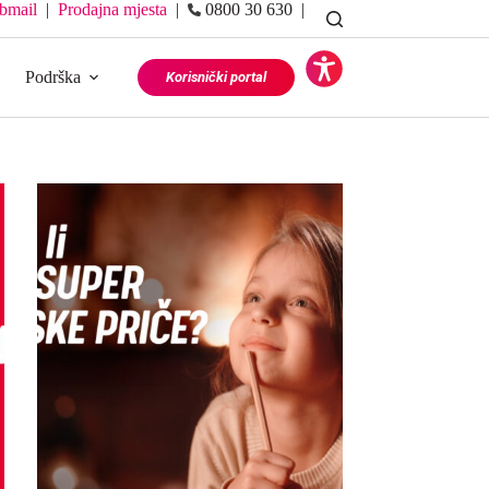
bmail
|
Prodajna mjesta
|
0800 30 630 |
Podrška
Korisnički portal