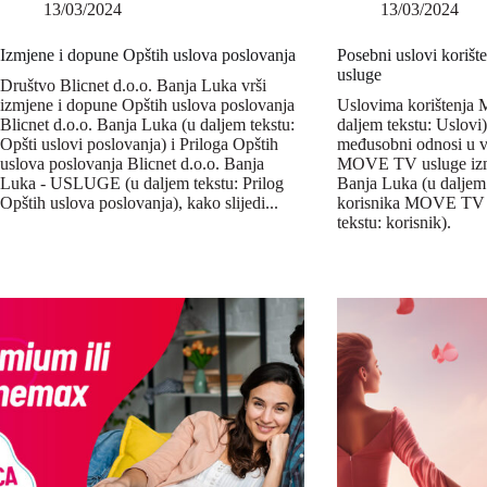
13/03/2024
13/03/2024
Izmjene i dopune Opštih uslova poslovanja
Posebni uslovi kori
usluge
Društvo Blicnet d.o.o. Banja Luka vrši
izmjene i dopune Opštih uslova poslovanja
Uslovima korištenja
Blicnet d.o.o. Banja Luka (u daljem tekstu:
daljem tekstu: Uslovi)
Opšti uslovi poslovanja) i Priloga Opštih
međusobni odnosi u v
uslova poslovanja Blicnet d.o.o. Banja
MOVE TV usluge izme
Luka - USLUGE (u daljem tekstu: Prilog
Banja Luka (u daljem t
Opštih uslova poslovanja), kako slijedi...
korisnika MOVE TV u
tekstu: korisnik).