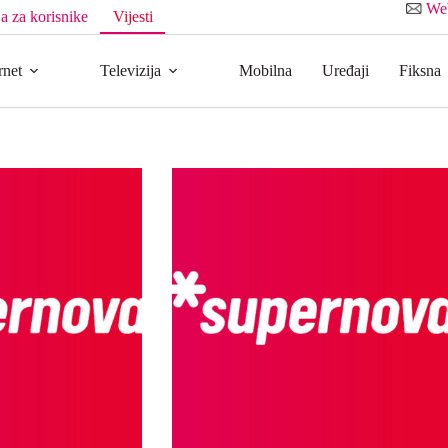
We
a za korisnike
Vijesti
rnet
Televizija
Mobilna
Uređaji
Fiksna