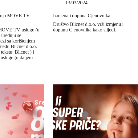
13/03/2024
štenja MOVE TV
Izmjena i dopuna Cjenovnika
Društvo Blicnet d.o.o. vrši izmjenu i
 MOVE TV usluge (u
dopunu Cjenovnika kako slijedi.
 uređuju se
ezi sa korištenjem
đu Blicnet d.o.o.
ekstu: Blicnet ) i
sluge (u daljem