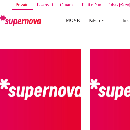
Privatni
Poslovni
O nama
Plati račun
Obavještenj
MOVE
Paketi
Inte