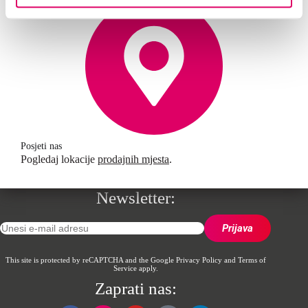
Posjeti nas
Pogledaj lokacije
prodajnih mjesta
.
Newsletter:
This site is protected by reCAPTCHA and the Google
Privacy Policy
and
Terms of
Service
apply.
Zaprati nas: