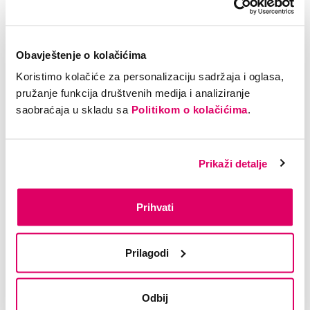
Obavještenje o kolačićima
Pozovi nas
Koristimo kolačiće za personalizaciju sadržaja i oglasa,
Dostupni smo 24/7 na
0800 30 630
.
pružanje funkcija društvenih medija i analiziranje
saobraćaja u skladu sa
Politikom o kolačićima
.
Prikaži detalje
Prihvati
Prilagodi
Piši nam
Kontaktiraj nas
za sve što te zanima.
Odbij