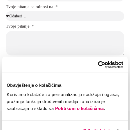
Tvoje pitanje se odnosi na
Tvoje pitanje
Slanjem ovog zahtjeva potvrđujem da sam pročitao/la
Politiku
privatnosti
i istu prihvatam, te da sam saglasan/a da se moji lični podaci
navedeni u gornjoj kontakt formi obrađuju u svrhu rješavanja mog
zahtjeva.
Obavještenje o kolačićima
Pošalji
Koristimo kolačiće za personalizaciju sadržaja i oglasa,
This site is protected by reCAPTCHA and the Google
Privacy Policy
and
Terms of
Service
apply.
pružanje funkcija društvenih medija i analiziranje
saobraćaja u skladu sa
Politikom o kolačićima
.
Pozovi nas
Kontakt centar – besplatni broj 0800 30 630