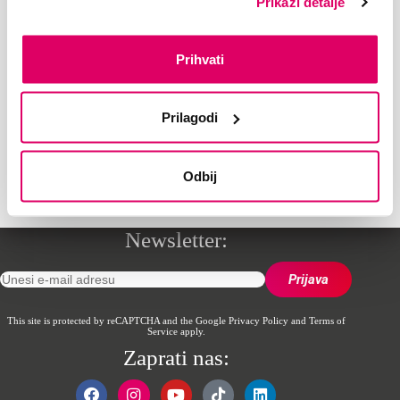
Prikaži detalje
Radno vrijeme: 0-24h
Informacije o uslugama i računima:
0800 30 630
, taster 1
Prihvati
E-mail:
korisnicka.podrska@supernovabih.ba
Tehnička podrška:
0800 30 630
, taster 2
E-mail:
support@supernovabih.ba
Prilagodi
Prodajna mjesta
Lokacije objekata možeš da
vidiš ovdje
.
Odbij
Newsletter:
This site is protected by reCAPTCHA and the Google
Privacy Policy
and
Terms of
Service
apply.
Zaprati nas: