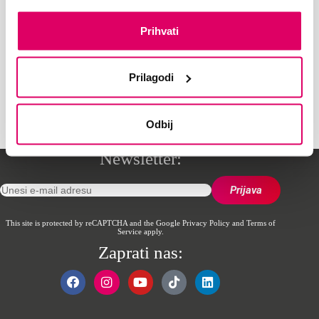
Informacije o uslugama i računima:
0800 30 630
, taster 1
E-mail:
korisnicka.podrska@supernovabih.ba
Prihvati
Tehnička podrška:
0800 30 630
, taster 2
E-mail:
support@supernovabih.ba
Prilagodi
Prodajna mjesta
Lokacije objekata možeš da
vidiš ovdje
.
Odbij
Newsletter:
This site is protected by reCAPTCHA and the Google
Privacy Policy
and
Terms of
Service
apply.
Zaprati nas: