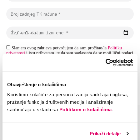
Slanjem ovog zahtjeva potvrđujem da sam pročitao/la
Politiku
privatnosti
i istu prihvatam, te da sam saglasan/a da se moji lični podaci
navedeni u gornjoj kontakt formi obrađuju u svrhu rješavanja mog
zahtjeva.
Pošalji
Obavještenje o kolačićima
This site is protected by reCAPTCHA and the Google
Privacy Policy
and
Terms of
Service
apply.
Koristimo kolačiće za personalizaciju sadržaja i oglasa,
pružanje funkcija društvenih medija i analiziranje
saobraćaja u skladu sa
Politikom o kolačićima
.
Pozovi nas
Kontakt centar – 0800 30 630
Radno vrijeme: 0-24h
Prikaži detalje