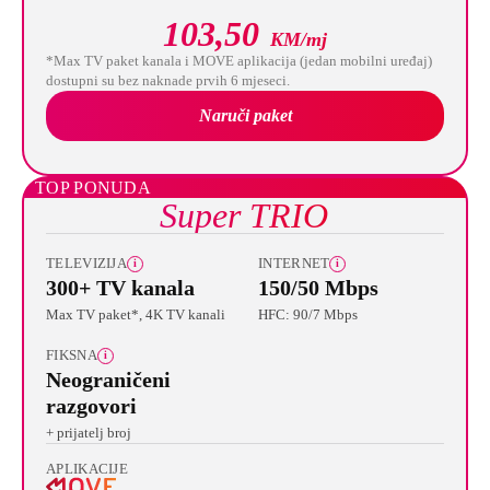
103,50
KM/mj
*Max TV paket kanala i MOVE aplikacija (jedan mobilni uređaj)
dostupni su bez naknade prvih 6 mjeseci.
Naruči paket
TOP PONUDA
Super TRIO
TELEVIZIJA
INTERNET
i
i
300+ TV kanala
150/50 Mbps
Max TV paket*, 4K TV kanali
HFC: 90/7 Mbps
FIKSNA
i
Neograničeni
razgovori
+ prijatelj broj
APLIKACIJE