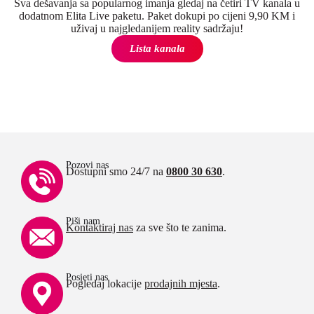
Sva dešavanja sa popularnog imanja gledaj na četiri TV kanala u
dodatnom Elita Live paketu. Paket dokupi po cijeni 9,90 KM i
uživaj u najgledanijem reality sadržaju!
Lista kanala
Pozovi nas
Dostupni smo 24/7 na
0800 30 630
.
Piši nam
Kontaktiraj nas
za sve što te zanima.
Posjeti nas
Pogledaj lokacije
prodajnih mjesta
.