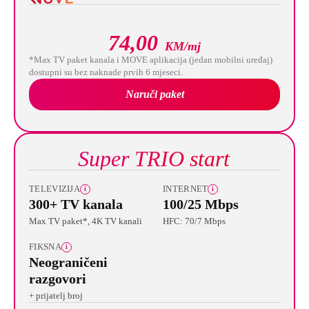
74,00
KM/mj
*Max TV paket kanala i MOVE aplikacija (jedan mobilni uređaj)
dostupni su bez naknade prvih 6 mjeseci.
Naruči paket
Super TRIO start
TELEVIZIJA
INTERNET
i
i
300+ TV kanala
100/25 Mbps
Max TV paket*, 4K TV kanali
HFC: 70/7 Mbps
FIKSNA
i
Neograničeni
razgovori
+ prijatelj broj