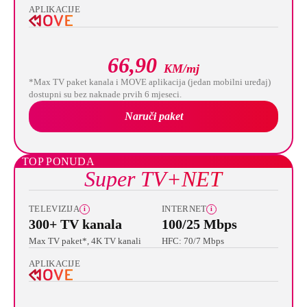
APLIKACIJE
66,90
KM/mj
*Max TV paket kanala i MOVE aplikacija (jedan mobilni uređaj)
dostupni su bez naknade prvih 6 mjeseci.
Naruči paket
TOP PONUDA
Super TV+NET
TELEVIZIJA
INTERNET
i
i
300+ TV kanala
100/25 Mbps
Max TV paket*, 4K TV kanali
HFC: 70/7 Mbps
APLIKACIJE