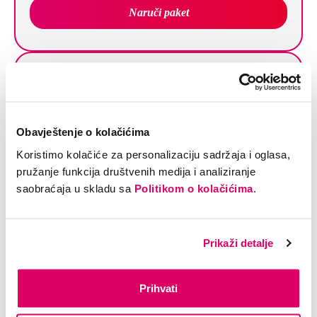
Naruči paket
Super NET+TEL
INTERNET
FIKSNA
i
i
75/25 Mbps
Neograničeni
Obavještenje o kolačićima
razgovori
HFC: 50/5 Mbps
Koristimo kolačiće za personalizaciju sadržaja i oglasa,
+ prijatelj broj
pružanje funkcija društvenih medija i analiziranje
saobraćaja u skladu sa
Politikom o kolačićima
.
51,80
KM/mj
Naruči paket
Prikaži detalje
Prihvati
Super NET+TEL start