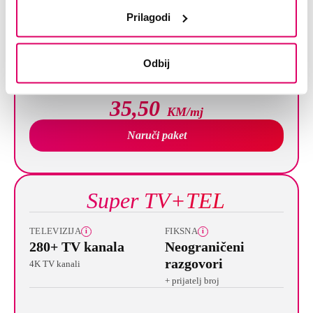
INTERNET
FIKSNA
i
i
Prilagodi
50/10 Mbps
Neograničeni
razgovori
HFC: 30/3 Mbps
Odbij
+ prijatelj broj
35,50
KM/mj
Naruči paket
Super TV+TEL
TELEVIZIJA
FIKSNA
i
i
280+ TV kanala
Neograničeni
razgovori
4K TV kanali
+ prijatelj broj