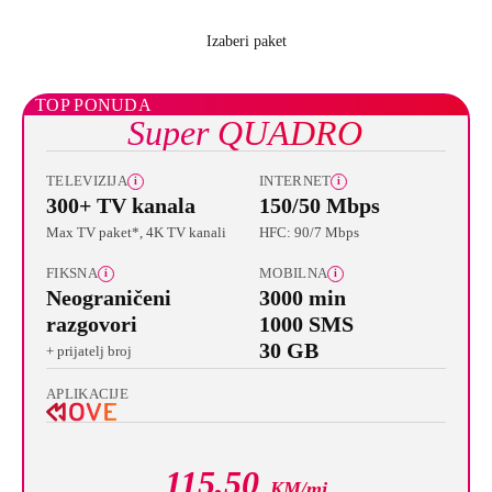
Izaberi paket
TOP PONUDA
Super QUADRO
TELEVIZIJA
INTERNET
i
i
300+ TV kanala
150/50 Mbps
Max TV paket*, 4K TV kanali
HFC: 90/7 Mbps
FIKSNA
MOBILNA
i
i
Neograničeni
3000 min
razgovori
1000 SMS
30 GB
+ prijatelj broj
APLIKACIJE
115,50
KM/mj