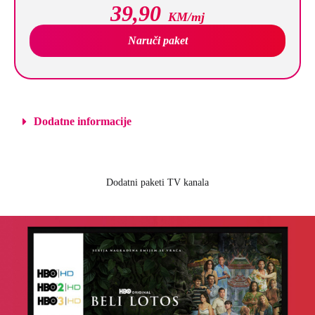
39,90
KM/mj
Naruči paket
Dodatne informacije
Dodatni paketi TV kanala