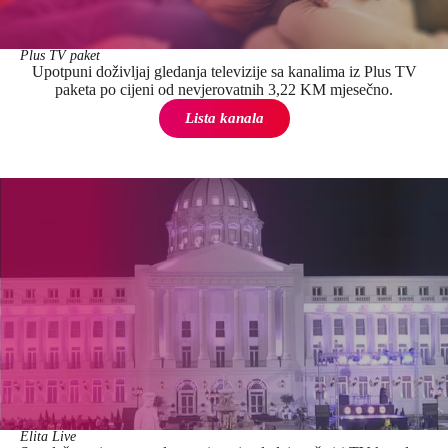
Plus TV paket
Upotpuni doživljaj gledanja televizije sa kanalima iz Plus TV
paketa po cijeni od nevjerovatnih 3,22 KM mjesečno.
Lista kanala
Elita Live