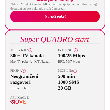
*Max TV paket kanala i MOVE aplikacija (jedan mobilni uređaj)
dostupni su bez naknade prvih 6 mjeseci.
Naruči paket
Super QUADRO start
TELEVIZIJA
INTERNET
i
i
300+ TV kanala
100/25 Mbps
Max TV paket*, 4K TV kanali
HFC: 70/7 Mbps
FIKSNA
MOBILNA
i
i
Neograničeni
500 min
razgovori
1000 SMS
20 GB
+ prijatelj broj
APLIKACIJE