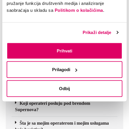
pružanje funkcija društvenih medija i analiziranje
Koje pogodnosti donosi Supernova fiksna
saobraćaja u skladu sa
Politikom o kolačićima
.
telefonija?
Šta je to Prijatelj broj?
Prikaži detalje
Kako mogu da pozivam jeftinije Sloveniju, SAD
ili Kinu?
Prihvati
Koliki je bonus u BiH Flat tarifi?
Prilagodi
Opšta pitanja
Odbij
Šta je Supernova?
Koji operateri posluju pod brendom
Supernova?
Šta je sa mojim operaterom i mojim uslugama