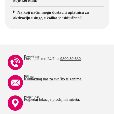
koje koristim?
Na koji način mogu dostaviti uplatnicu za
aktivaciju usluge, ukoliko je isključena?
Pozovi nas
Dostupni smo 24/7 na
0800 30 630
.
Piši nam
Kontaktiraj nas
za sve što te zanima.
Posjeti nas
Pogledaj lokacije
prodajnih mjesta
.