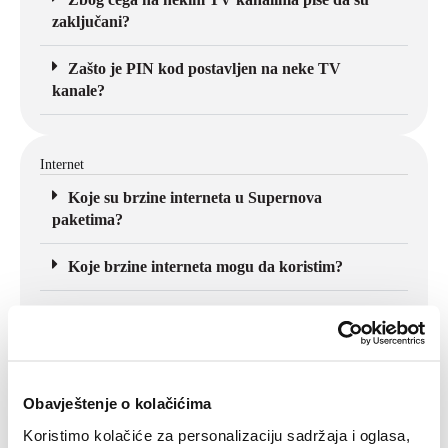
zaključani?
Zašto je PIN kod postavljen na neke TV
kanale?
Internet
Koje su brzine interneta u Supernova
paketima?
Koje brzine interneta mogu da koristim?
Da li uz internet treba da kupim ruter kod vas?
Koji faktori utiču na kvalitet WiFi veze?
Obavještenje o kolačićima
Koristimo kolačiće za personalizaciju sadržaja i oglasa,
Fiksna telefonija