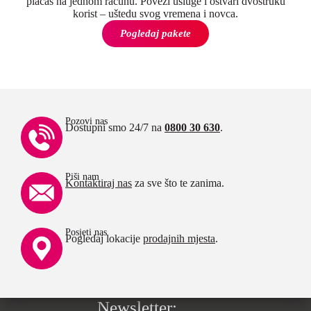
plaćaš na jednom računu. Poveži usluge i ostvari dvostruku
korist – uštedu svog vremena i novca.
Pogledaj pakete
Pozovi nas
Dostupni smo 24/7 na
0800 30 630
.
Piši nam
Kontaktiraj nas
za sve što te zanima.
Posjeti nas
Pogledaj lokacije
prodajnih mjesta
.
Newsletter: