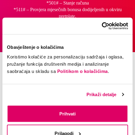
*501# – Stanje računa
*511# – Provjera mjesečnih bonusa dodijeljenih u okviru
pretplate.
Obavještenje o kolačićima
Koristimo kolačiće za personalizaciju sadržaja i oglasa,
pružanje funkcija društvenih medija i analiziranje
saobraćaja u skladu sa
Politikom o kolačićima
.
Tarifne opcije
Aktiviraj dodatne tarifne opcije za još više interneta, kao i za
povoljnije razgovore u zemlji i inostranstvu.
Prikaži detalje
Prihvati
Prilagodi