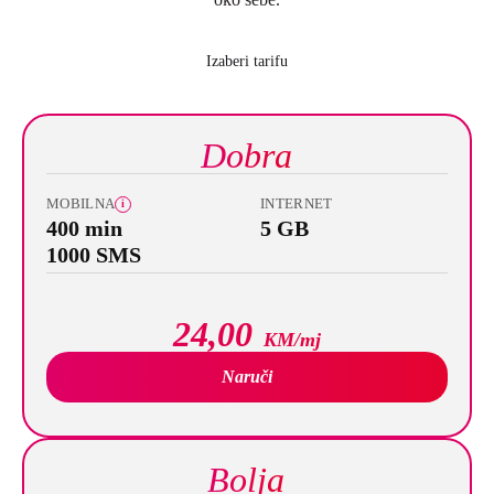
Izaberi tarifu
Dobra
MOBILNA
INTERNET
i
400 min
5 GB
1000 SMS
24,00
KM/mj
Naruči
Bolja