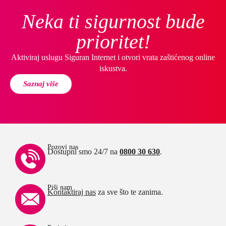
Neka ti sigurnost bude
prioritet!
Aktiviraj uslugu Siguran Internet i otvori vrata zaštićenog online
iskustva.
Saznaj više
Pozovi nas
Dostupni smo 24/7 na
0800 30 630
.
Piši nam
Kontaktiraj nas
za sve što te zanima.