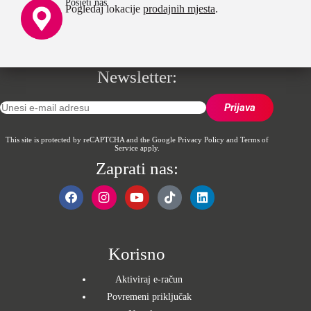
Posjeti nas
Pogledaj lokacije
prodajnih mjesta
.
Newsletter:
This site is protected by reCAPTCHA and the Google
Privacy Policy
and
Terms of
Service
apply.
Zaprati nas:
Korisno
Aktiviraj e-račun
Povremeni priključak