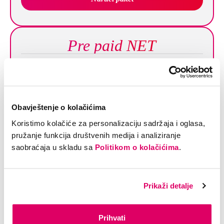
Pre paid NET
INTERNET
20/2 Mbps
HFC
Obavještenje o kolačićima
31,50
Koristimo kolačiće za personalizaciju sadržaja i oglasa,
KM/mj*
pružanje funkcija društvenih medija i analiziranje
Naruči paket
saobraćaja u skladu sa
Politikom o kolačićima
.
Prikaži detalje
Dodatne informacije
Prihvati