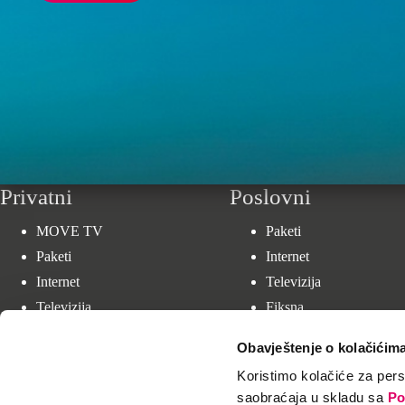
Privatni
Poslovni
MOVE TV
Paketi
Paketi
Internet
Internet
Televizija
Televizija
Fiksna
Mobilna
Supe
rnovaSI
Obavještenje o kolačićim
Uređaji
Veleprodaja
Koristimo kolačiće za perso
Fiksna
saobraćaja u skladu sa
Po