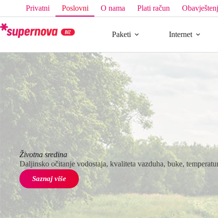
Privatni
Poslovni
O nama
Plati račun
Obavještenj
Paketi
Internet
Životna sredina
Daljinsko očitanje vodostaja, kvaliteta vazduha, buke, temperatur
Saznaj više