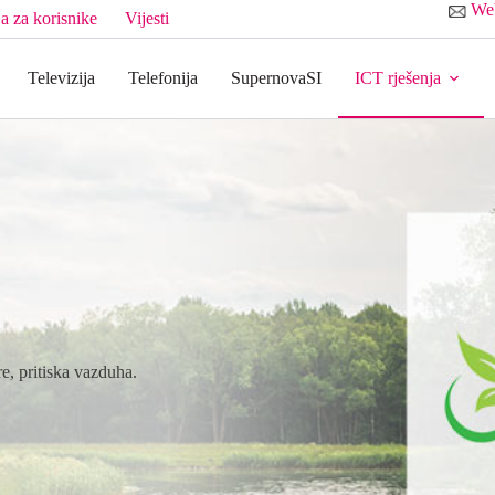
We
a za korisnike
Vijesti
Televizija
Telefonija
SupernovaSI
ICT rješenja
e, pritiska vazduha.