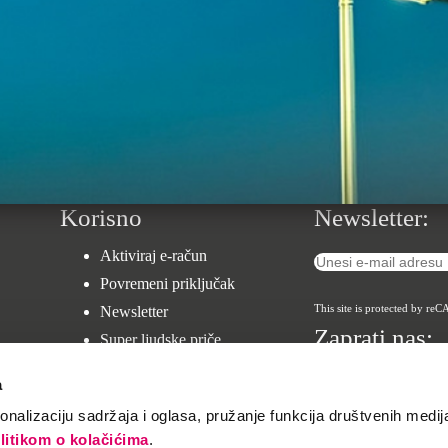
Korisno
Newsletter:
Aktiviraj e-račun
Povremeni priključak
This site is protected by 
Newsletter
Zaprati nas:
Super ljudske priče
Zaštita djece u TK uslugama
a
Supernova Hackathon
nalizaciju sadržaja i oglasa, pružanje funkcija društvenih medija
Karijera
litikom o kolačićima
.