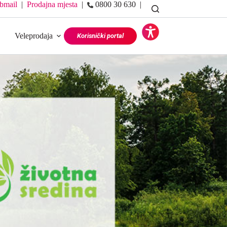
bmail
|
Prodajna mjesta
|
0800 30 630 |
Veleprodaja
Više
Korisnički portal