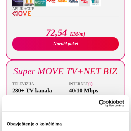
APLIKACIJE
72,54
KM/mj
Naruči paket
Super MOVE TV+NET BIZ
TELEVIZIJA
INTERNET
i
280+ TV kanala
40/10 Mbps
Super MOVE TV BIZ paket
HFC: 40/4 Mbps
VIDEOTEKE
Obavještenje o kolačićima
APLIKACIJE