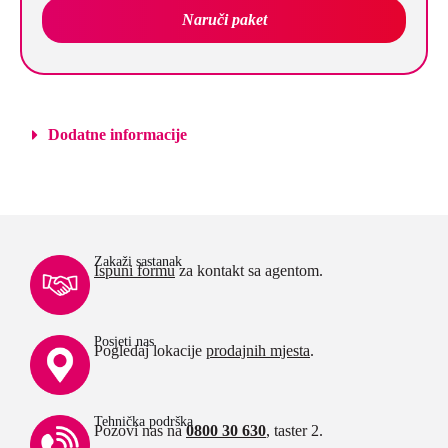
Naruči paket
Dodatne informacije
Zakaži sastanak
Ispuni formu
za kontakt sa agentom.
Posjeti nas
Pogledaj lokacije
prodajnih mjesta
.
Tehnička podrška
Pozovi nas na
0800 30 630
, taster 2.