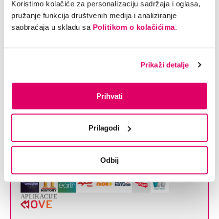
Koristimo kolačiće za personalizaciju sadržaja i oglasa,
pružanje funkcija društvenih medija i analiziranje
73,71
saobraćaja u skladu sa
Politikom o kolačićima
.
KM/mj
Naruči paket
Prikaži detalje
Super MOVE TV+NET
Prihvati
start BIZ
Prilagodi
TELEVIZIJA
INTERNET
i
280+ TV kanala
30/5 Mbps
Super MOVE TV BIZ paket
HFC: 30/3 Mbps
Odbij
VIDEOTEKE
APLIKACIJE