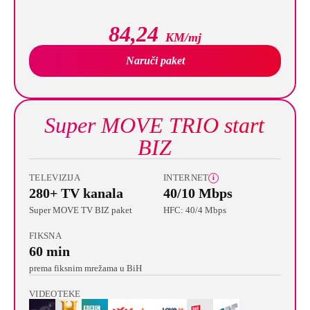
84,24
KM/mj
Naruči paket
Super MOVE TRIO start
BIZ
TELEVIZIJA
INTERNET
i
280+ TV kanala
40/10 Mbps
Super MOVE TV BIZ paket
HFC: 40/4 Mbps
FIKSNA
60 min
prema fiksnim mrežama u BiH
VIDEOTEKE