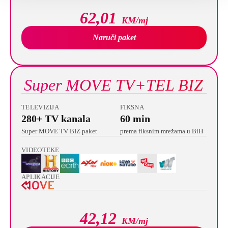
62,01
KM/mj
Naruči paket
Super MOVE TV+TEL BIZ
TELEVIZIJA
FIKSNA
280+ TV kanala
60 min
Super MOVE TV BIZ paket
prema fiksnim mrežama u BiH
VIDEOTEKE
APLIKACIJE
42,12
KM/mj