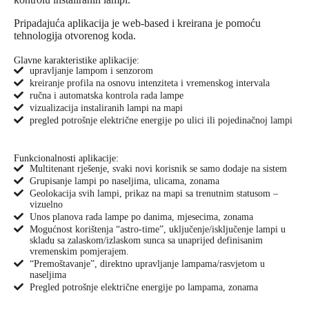
Pripadajuća aplikacija je web-based i kreirana je pomoću
tehnologija otvorenog koda.
Glavne karakteristike aplikacije:
upravljanje lampom i senzorom
kreiranje profila na osnovu intenziteta i vremenskog intervala
­ručna i automatska kontrola rada lampe
vizualizacija instaliranih lampi na mapi
pregled potrošnje električne energije po ulici ili pojedinačnoj lampi
Funkcionalnosti aplikacije:
Multitenant rješenje, svaki novi korisnik se samo dodaje na sistem
Grupisanje lampi po naseljima, ulicama, zonama
Geolokacija svih lampi, prikaz na mapi sa trenutnim statusom –
vizuelno
Unos planova rada lampe po danima, mjesecima, zonama
Mogućnost korištenja “astro-time”, uključenje/isključenje lampi u
skladu sa zalaskom/izlaskom sunca sa unaprijed definisanim
vremenskim pomjerajem.
“Premoštavanje”, direktno upravljanje lampama/rasvjetom u
naseljima
Pregled potrošnje električne energije po lampama, zonama