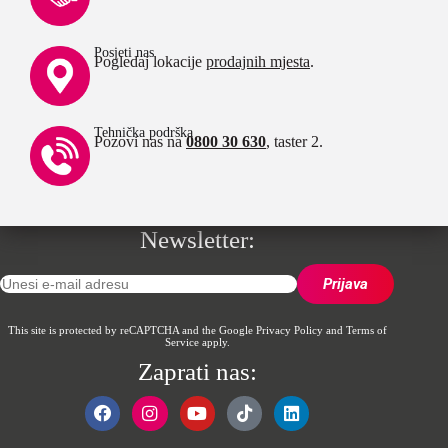
Posjeti nas
Pogledaj lokacije
prodajnih mjesta
.
Tehnička podrška
Pozovi nas na
0800 30 630
, taster 2.
Newsletter:
This site is protected by reCAPTCHA and the Google
Privacy Policy
and
Terms of
Service
apply.
Zaprati nas: