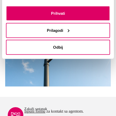
Prihvati
Prilagodi
Odbij
Zakaži sastanak
Ispuni formu
za kontakt sa agentom.