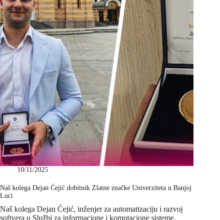
10/11/2025
Naš kolega Dejan Ćejić dobitnik Zlatne značke Univerziteta u Banjoj
Luci
Naš kolega Dejan Ćejić, inženjer za automatizaciju i razvoj
softvera u Službi za informacione i komutacione sisteme,