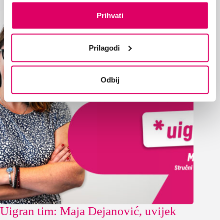
Prihvati
Prilagodi
Odbij
Uigran tim: Maja Dejanović, uvijek