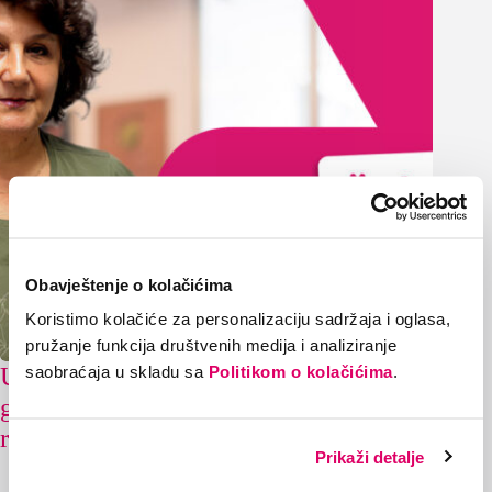
Obavještenje o kolačićima
Koristimo kolačiće za personalizaciju sadržaja i oglasa,
pružanje funkcija društvenih medija i analiziranje
Uigran tim: Dragana Branković,
saobraćaja u skladu sa
Politikom o kolačićima
.
godine iskustva, osmijeh koji traje i
riječ podrške
Prikaži detalje
24/07/2026