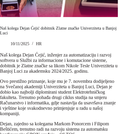
Naš kolega Dejan Ćejić dobitnik Zlatne značke Univerziteta u Banjoj
Luci
10/11/2025
HR
Naš kolega Dejan Ćejić, inženjer za automatizaciju i razvoj
softvera u Službi za informacione i komutacione sisteme,
dobitnik je Zlatne značke sa likom Nikole Tesle Univerziteta u
Banjoj Luci za akademsku 2024/2025. godinu.
Ovo prestižno priznanje, koje mu je 7. novembra dodijeljeno
na Svečanoj akademiji Univerziteta u Banjoj Luci, Dejan je
dobio kao najbolji diplomirani student Elektrotehničkog
fakulteta. Trenutno pohađa drugi ciklus studija na smjeru
Računarstvo i informatika, gdje nastavlja da usavršava znanje
i vještine koje svakodnevno primjenjuje u radu u našoj
kompaniji.
Dejan, zajedno sa kolegama Markom Ponorcem i Filipom
Beštićem, trenutno radi na razvoju sistema za automatsku