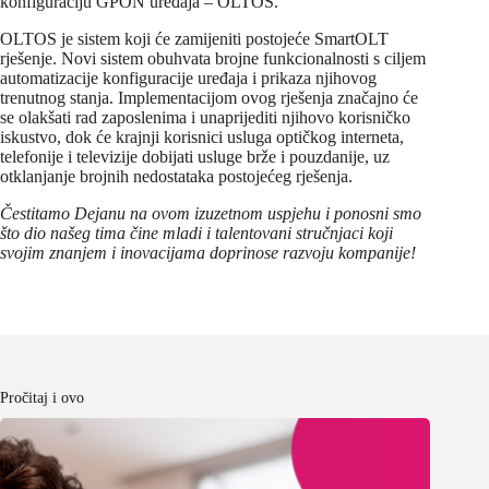
konfiguraciju GPON uređaja – OLTOS.
OLTOS je sistem koji će zamijeniti postojeće SmartOLT
rješenje. Novi sistem obuhvata brojne funkcionalnosti s ciljem
automatizacije konfiguracije uređaja i prikaza njihovog
trenutnog stanja. Implementacijom ovog rješenja značajno će
se olakšati rad zaposlenima i unaprijediti njihovo korisničko
iskustvo, dok će krajnji korisnici usluga optičkog interneta,
telefonije i televizije dobijati usluge brže i pouzdanije, uz
otklanjanje brojnih nedostataka postojećeg rješenja.
Čestitamo Dejanu na ovom izuzetnom uspjehu i ponosni smo
što dio našeg tima čine mladi i talentovani stručnjaci koji
svojim znanjem i inovacijama doprinose razvoju kompanije!
Pročitaj i ovo