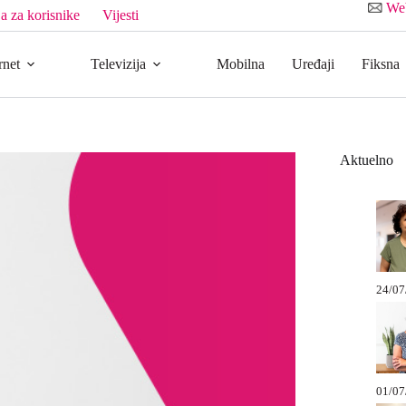
We
a za korisnike
Vijesti
rnet
Televizija
Mobilna
Uređaji
Fiksna
Aktuelno
24/07
01/07