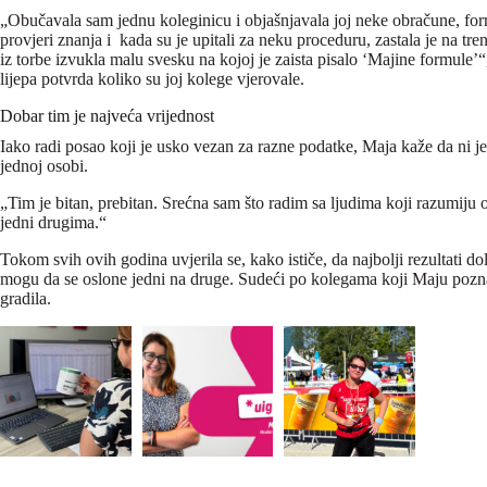
„Obučavala sam jednu koleginicu i objašnjavala joj neke obračune, form
provjeri znanja i kada su je upitali za neku proceduru, zastala je na t
iz torbe izvukla malu svesku na kojoj je zaista pisalo ‘Majine formule’“,
lijepa potvrda koliko su joj kolege vjerovale.
Dobar tim je najveća vrijednost
Iako radi posao koji je usko vezan za razne podatke, Maja kaže da ni jed
jednoj osobi.
„Tim je bitan, prebitan. Srećna sam što radim sa ljudima koji razumiju
jedni drugima.“
Tokom svih ovih godina uvjerila se, kako ističe, da najbolji rezultati do
mogu da se oslone jedni na druge. Sudeći po kolegama koji Maju poznaj
gradila.