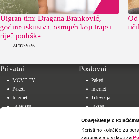
Uigran tim: Dragana Branković,
Od 
godine iskustva, osmijeh koji traje i
uči
riječ podrške
24/07/2026
Privatni
Poslovni
MOVE TV
Paketi
Paketi
Internet
Internet
Televizija
Televizija
Fiksna
Mobilna
Supe
rnovaSI
Obavještenje o kolačićim
Uređaji
Veleprodaja
Koristimo kolačiće za perso
Fiksna
saobraćaja u skladu sa
Po