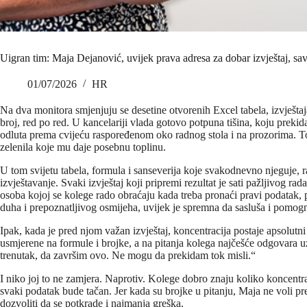
Uigran tim: Maja Dejanović, uvijek prava adresa za dobar izvještaj, sav
01/07/2026
HR
Na dva monitora smjenjuju se desetine otvorenih Excel tabela, izvještaj
broj, red po red. U kancelariji vlada gotovo potpuna tišina, koju prekid
odluta prema cvijeću raspoređenom oko radnog stola i na prozorima. Toli
zelenila koje mu daje posebnu toplinu.
U tom svijetu tabela, formula i sanseverija koje svakodnevno njeguje, 
izvještavanje. Svaki izvještaj koji pripremi rezultat je sati pažljivog rada
osoba kojoj se kolege rado obraćaju kada treba pronaći pravi podatak, pr
duha i prepoznatljivog osmijeha, uvijek je spremna da sasluša i pomog
Ipak, kada je pred njom važan izvještaj, koncentracija postaje apsolutni 
usmjerene na formule i brojke, a na pitanja kolega najčešće odgovara 
trenutak, da završim ovo. Ne mogu da prekidam tok misli.“
I niko joj to ne zamjera. Naprotiv. Kolege dobro znaju koliko koncentra
svaki podatak bude tačan. Jer kada su brojke u pitanju, Maja ne voli pre
dozvoliti da se potkrade i najmanja greška.