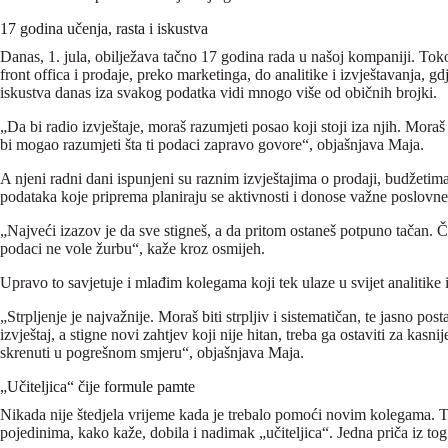
17 godina učenja, rasta i iskustva
Danas, 1. jula, obilježava tačno 17 godina rada u našoj kompaniji. Tokom
front offica i prodaje, preko marketinga, do analitike i izvještavanja, g
iskustva danas iza svakog podatka vidi mnogo više od običnih brojki.
„Da bi radio izvještaje, moraš razumjeti posao koji stoji iza njih. Mora
bi mogao razumjeti šta ti podaci zapravo govore“, objašnjava Maja.
A njeni radni dani ispunjeni su raznim izvještajima o prodaji, budžeti
podataka koje priprema planiraju se aktivnosti i donose važne poslovne
„Najveći izazov je da sve stigneš, a da pritom ostaneš potpuno tačan. Če
podaci ne vole žurbu“, kaže kroz osmijeh.
Upravo to savjetuje i mlađim kolegama koji tek ulaze u svijet analitike i
„Strpljenje je najvažnije. Moraš biti strpljiv i sistematičan, te jasno post
izvještaj, a stigne novi zahtjev koji nije hitan, treba ga ostaviti za kas
skrenuti u pogrešnom smjeru“, objašnjava Maja.
„Učiteljica“ čije formule pamte
Nikada nije štedjela vrijeme kada je trebalo pomoći novim kolegama. T
pojedinima, kako kaže, dobila i nadimak „učiteljica“. Jedna priča iz to