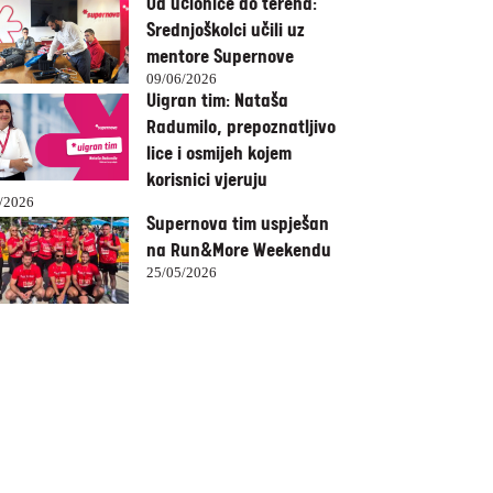
Od učionice do terena:
Srednjoškolci učili uz
mentore Supernove
09/06/2026
Uigran tim: Nataša
Radumilo, prepoznatljivo
lice i osmijeh kojem
korisnici vjeruju
/2026
Supernova tim uspješan
na Run&More Weekendu
25/05/2026