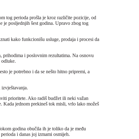
 tog perioda prošla je kroz različite pozicije, od
dje je posljednjih šest godina. Upravo zbog tog
š znati kako funkcionišu usluge, prodaja i procesi da
ma, prihodima i poslovnim rezultatima. Na osnovu
 odluke.
sto je potrebno i da se nešto hitno pripremi, a
 izvještavanja.
aviti prioritete. Ako radiš budžet ili neki važan
nije. Kada jednom prekineš tok misli, vrlo lako možeš
okom godina obučila ih je toliko da je među
g perioda i danas joj izmami osmijeh.