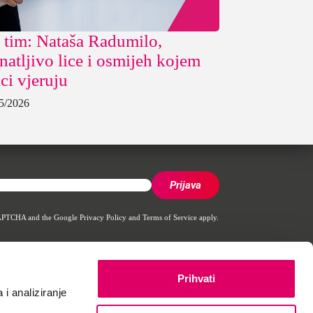
 tim: Nataša Radumilo,
natljivo lice i osmijeh kojem
ci vjeruju
5/2026
reCAPTCHA and the Google
Privacy Policy
and
Terms of Service
apply.
Prihvati
 i analiziranje