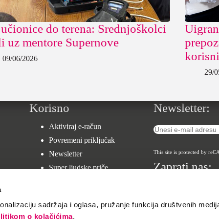
učionice do terena: Srednjoškolci
Uigran
li uz mentore Supernove
prepoz
korisni
09/06/2026
29/0
Korisno
Newsletter:
Aktiviraj e-račun
Povremeni priključak
This site is protected by 
Newsletter
Zaprati nas:
Super ljudske priče
Zaštita djece u TK uslugama
a
Supernova Hackathon
nalizaciju sadržaja i oglasa, pružanje funkcija društvenih medija
Karijera
litikom o kolačićima
.