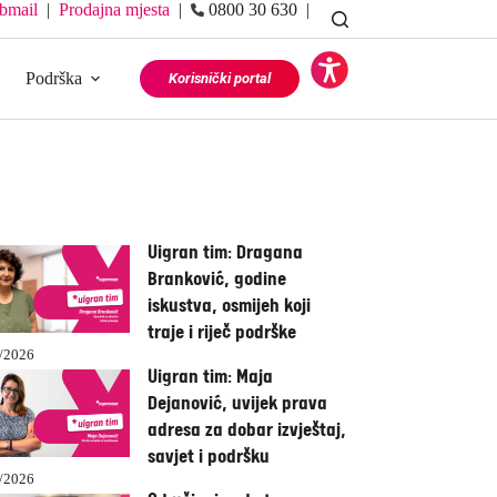
bmail
|
Prodajna mjesta
|
0800 30 630 |
Podrška
Korisnički portal
Uigran tim: Dragana
Branković, godine
iskustva, osmijeh koji
traje i riječ podrške
/2026
Uigran tim: Maja
Dejanović, uvijek prava
adresa za dobar izvještaj,
savjet i podršku
/2026