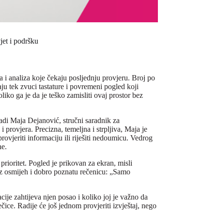
jet i podršku
a i analiza koje čekaju posljednju provjeru. Broj po
aju tek zvuci tastature i povremeni pogled koji
ko ga je da je teško zamisliti ovaj prostor bez
radi Maja Dejanović, stručni saradnik za
 i provjera. Precizna, temeljna i strpljiva, Maja je
ovjeriti informaciju ili riješiti nedoumicu. Vedrog
ne.
prioritet. Pogled je prikovan za ekran, misli
uz osmijeh i dobro poznatu rečenicu: „Samo
cije zahtijeva njen posao i koliko joj je važno da
čice. Radije će još jednom provjeriti izvještaj, nego