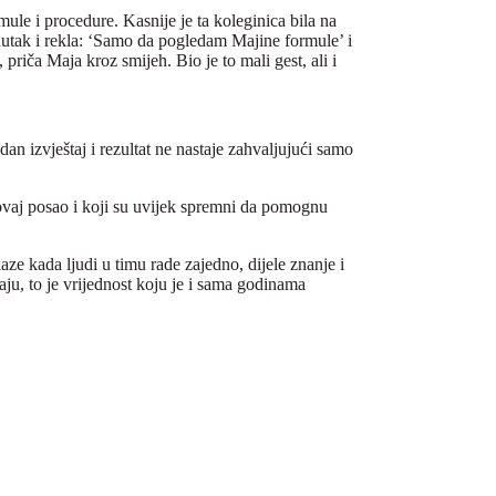
ule i procedure. Kasnije je ta koleginica bila na
renutak i rekla: ‘Samo da pogledam Majine formule’ i
 priča Maja kroz smijeh. Bio je to mali gest, ali i
an izvještaj i rezultat ne nastaje zahvaljujući samo
 ovaj posao i koji su uvijek spremni da pomognu
laze kada ljudi u timu rade zajedno, dijele znanje i
u, to je vrijednost koju je i sama godinama