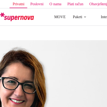
Privatni
Poslovni
O nama
Plati račun
Obavještenj
MOVE
Paketi
Inte