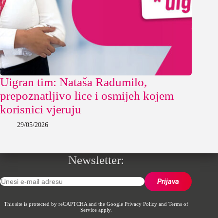
Uigran tim: Nataša Radumilo,
prepoznatljivo lice i osmijeh kojem
korisnici vjeruju
29/05/2026
Newsletter:
This site is protected by reCAPTCHA and the Google
Privacy Policy
and
Terms of
Service
apply.