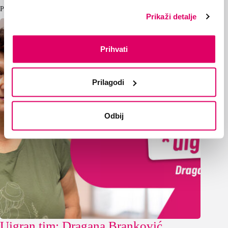
Pročitaj i ovo
Prikaži detalje
Prihvati
Prilagodi
Odbij
Uigran tim: Dragana Branković,