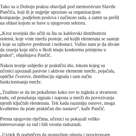
Tako su u Doboju praksu obavljali pod mentorstvom Slaviše
Pančića, koji ih je najprije upoznao sa organizacijom
kompanije, podjelom poslova i načinom rada, a zatim su prešli
na oblast kojom se bave u njegovom sektoru.
„Kroz teorijski dio učili su šta su kablovski distributivni
sistemi, koje vrste mreža postoje, od kojih elemenata se sastoje
i koje su njihove prednosti i nedostaci. Važno nam je da shvate
da znanja koja stiču u školi imaju konkretnu primjenu u
praksi“, objašnjava Pančić.
Nakon teorije uslijedio je praktični dio, tokom kojeg su
učenici upoznali pasivne i aktivne elemente mreže, pojačala,
optičke čvorove, distribuciju signala i sam način
funkcionisanja mreže.
„Trudimo se da im pokažemo kako sve to izgleda u stvarnom
radu, od ponašanja signala i napona u mreži do povezivanja
njenih ključnih elemenata. Tek kada razumiju osnove, mogu
kvalitetno da prate praktičan dio nastave“, kaže Pančić.
Prema njegovim riječima, učenici su pokazali veliko
interesovanje za rad i bili veoma radoznali.
„Uvijek ih podstičem da postavljaju pitanja i provjeravam