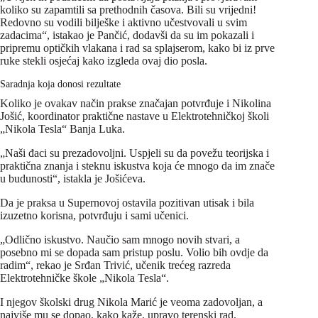
koliko su zapamtili sa prethodnih časova. Bili su vrijedni!
Redovno su vodili bilješke i aktivno učestvovali u svim
zadacima“, istakao je Pančić, dodavši da su im pokazali i
pripremu optičkih vlakana i rad sa splajserom, kako bi iz prve
ruke stekli osjećaj kako izgleda ovaj dio posla.
Saradnja koja donosi rezultate
Koliko je ovakav način prakse značajan potvrđuje i Nikolina
Jošić, koordinator praktične nastave u Elektrotehničkoj školi
„Nikola Tesla“ Banja Luka.
„Naši đaci su prezadovoljni. Uspjeli su da povežu teorijska i
praktična znanja i steknu iskustva koja će mnogo da im znače
u budunosti“, istakla je Jošićeva.
Da je praksa u Supernovoj ostavila pozitivan utisak i bila
izuzetno korisna, potvrđuju i sami učenici.
„Odlično iskustvo. Naučio sam mnogo novih stvari, a
posebno mi se dopada sam pristup poslu. Volio bih ovdje da
radim“, rekao je Srđan Trivić, učenik trećeg razreda
Elektrotehničke škole „Nikola Tesla“.
I njegov školski drug Nikola Marić je veoma zadovoljan, a
najviše mu se dopao, kako kaže, upravo terenski rad.