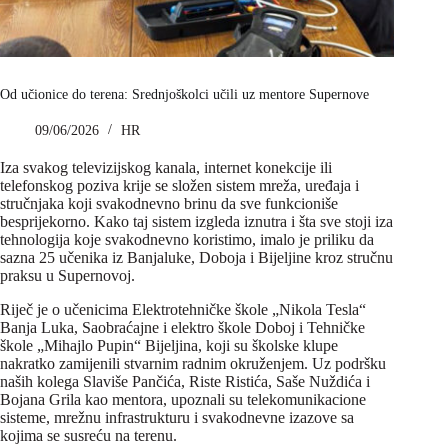
Od učionice do terena: Srednjoškolci učili uz mentore Supernove
09/06/2026
HR
Iza svakog televizijskog kanala, internet konekcije ili
telefonskog poziva krije se složen sistem mreža, uređaja i
stručnjaka koji svakodnevno brinu da sve funkcioniše
besprijekorno. Kako taj sistem izgleda iznutra i šta sve stoji iza
tehnologija koje svakodnevno koristimo, imalo je priliku da
sazna 25 učenika iz Banjaluke, Doboja i Bijeljine kroz stručnu
praksu u Supernovoj.
Riječ je o učenicima Elektrotehničke škole „Nikola Tesla“
Banja Luka, Saobraćajne i elektro škole Doboj i Tehničke
škole „Mihajlo Pupin“ Bijeljina, koji su školske klupe
nakratko zamijenili stvarnim radnim okruženjem. Uz podršku
naših kolega Slaviše Pančića, Riste Ristića, Saše Nuždića i
Bojana Grila kao mentora, upoznali su telekomunikacione
sisteme, mrežnu infrastrukturu i svakodnevne izazove sa
kojima se susreću na terenu.