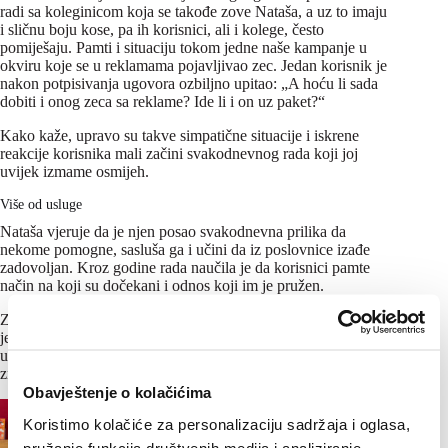
radi sa koleginicom koja se takođe zove Nataša, a uz to imaju
i sličnu boju kose, pa ih korisnici, ali i kolege, često
pomiješaju. Pamti i situaciju tokom jedne naše kampanje u
okviru koje se u reklamama pojavljivao zec. Jedan korisnik je
nakon potpisivanja ugovora ozbiljno upitao: „A hoću li sada
dobiti i onog zeca sa reklame? Ide li i on uz paket?“
Kako kaže, upravo su takve simpatične situacije i iskrene
reakcije korisnika mali začini svakodnevnog rada koji joj
uvijek izmame osmijeh.
Više od usluge
Nataša vjeruje da je njen posao svakodnevna prilika da
nekome pomogne, sasluša ga i učini da iz poslovnice izađe
zadovoljan. Kroz godine rada naučila je da korisnici pamte
način na koji su dočekani i odnos koji im je pružen.
Zato su ljubaznost, razumijevanje i iskrena komunikacija
jednako važni kao i kvalitet usluga, a kada iza svega stoji
uigran tim koji radi sa istim ciljem i korisnici to prepoznaju i
znaju da cijene.
Obavještenje o kolačićima
Koristimo kolačiće za personalizaciju sadržaja i oglasa,
pružanje funkcija društvenih medija i analiziranje