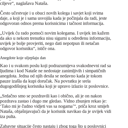
ciljeve“, naglašava Nataša.
Često učestvuje i u obuci novih kolega i savjet koji svima
daje, a koji je i sama usvojila kada je počinjala da radi, jeste
odgovoran odnos prema korisnicima i tačnost informacija.
„Uvijek ću rado pomoći novim kolegama. I uvijek im kažem
da ako u nekom trenutku nisu sigurni u određenu informaciju,
uvijek je bolje provjeriti, nego dati nepotpun ili netačan
odgovor korisniku“, ističe ona.
Anegdote koje uljepšaju dan
Kao i u svakom poslu koji podrazumijeva svakodnevni rad sa
ljudima i kod Nataše ne nedostaje zanimljivih i simpatičnih
anegdota. Jedna od njih desila se nedavno kada je tokom
pauze izašla da kupi doručak. Na povratku je srela
dugogodišnjeg korisnika koji je upravo izlazio iz poslovnice.
„Srdačno smo se pozdravili kao i obično, ali je on nakon
pozdrava zastao i dugo me gledao. Vidno zbunjen rekao je:
‘Tako mi je čudno vidjeti vas sa nogama’“, priča kroz smijeh
Nataša, objašnjavajući da je korisnik navikao da je uvijek vidi
iza pulta.
Zabavne situacije često nastaju i zbog toga što u poslovnici