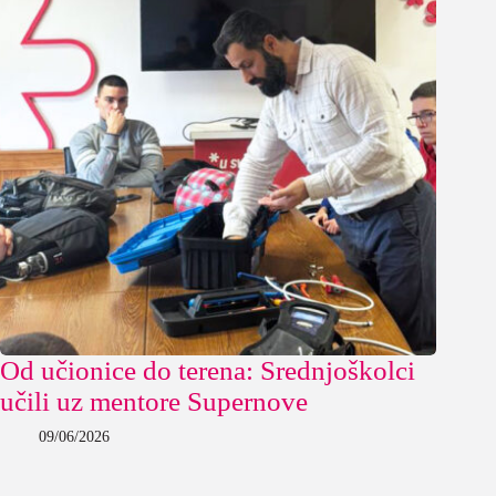
Od učionice do terena: Srednjoškolci
učili uz mentore Supernove
09/06/2026