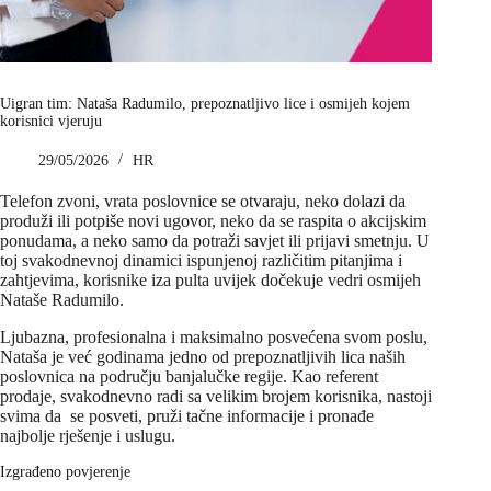
Uigran tim: Nataša Radumilo, prepoznatljivo lice i osmijeh kojem
korisnici vjeruju
29/05/2026
HR
Telefon zvoni, vrata poslovnice se otvaraju, neko dolazi da
produži ili potpiše novi ugovor, neko da se raspita o akcijskim
ponudama, a neko samo da potraži savjet ili prijavi smetnju. U
toj svakodnevnoj dinamici ispunjenoj različitim pitanjima i
zahtjevima, korisnike iza pulta uvijek dočekuje vedri osmijeh
Nataše Radumilo.
Ljubazna, profesionalna i maksimalno posvećena svom poslu,
Nataša je već godinama jedno od prepoznatljivih lica naših
poslovnica na području banjalučke regije. Kao referent
prodaje, svakodnevno radi sa velikim brojem korisnika, nastoji
svima da se posveti, pruži tačne informacije i pronađe
najbolje rješenje i uslugu.
Izgrađeno povjerenje