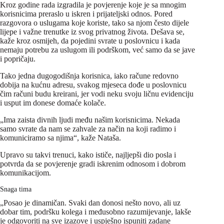
Kroz godine rada izgradila je povjerenje koje je sa mnogim
korisnicima preraslo u iskren i prijateljski odnos. Pored
razgovora o uslugama koje koriste, tako sa njom često dijele
lijepe i važne trenutke iz svog privatnog života. Dešava se,
kaže kroz osmijeh, da pojedini svrate u poslovnicu i kada
nemaju potrebu za uslugom ili podrškom, već samo da se jave
i popričaju.
Tako jedna dugogodišnja korisnica, iako račune redovno
dobija na kućnu adresu, svakog mjeseca dođe u poslovnicu
čim računi budu kreirani, jer vodi neku svoju ličnu evidenciju
i usput im donese domaće kolače.
„Ima zaista divnih ljudi među našim korisnicima. Nekada
samo svrate da nam se zahvale za način na koji radimo i
komuniciramo sa njima“, kaže Nataša.
Upravo su takvi trenuci, kako ističe, najljepši dio posla i
potvrda da se povjerenje gradi iskrenim odnosom i dobrom
komunikacijom.
Snaga tima
„Posao je dinamičan. Svaki dan donosi nešto novo, ali uz
dobar tim, podršku kolega i međusobno razumijevanje, lakše
je odgovoriti na sve izazove i uspješno ispuniti zadane