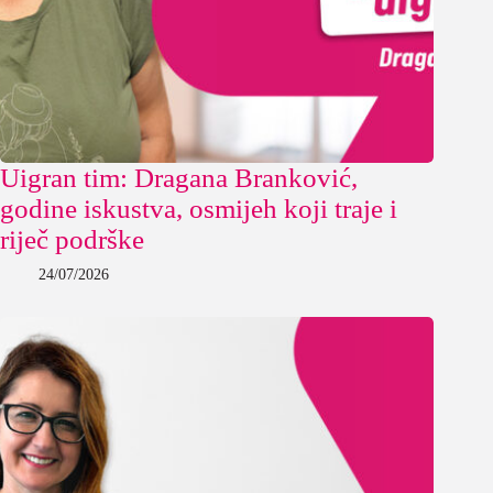
Uigran tim: Dragana Branković,
godine iskustva, osmijeh koji traje i
riječ podrške
24/07/2026