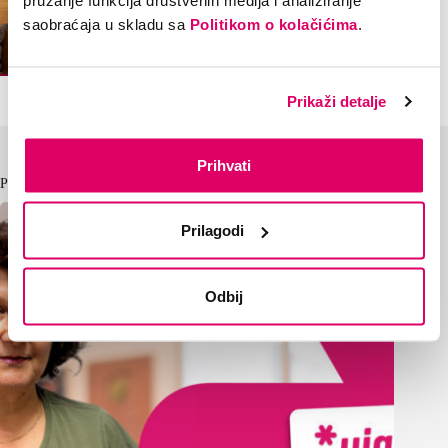
saobraćaja u skladu sa
Politikom o kolačićima
.
Prikaži detalje
Prihvati
Pročitaj i ovo
Prilagodi
Odbij