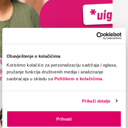
Obavještenje o kolačićima
Uigran tim: Dragana Branković,
Koristimo kolačiće za personalizaciju sadržaja i oglasa,
godine iskustva, osmijeh koji traje i
pružanje funkcija društvenih medija i analiziranje
riječ podrške
saobraćaja u skladu sa
Politikom o kolačićima
.
24/07/2026
Prikaži detalje
Prihvati