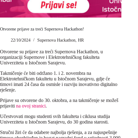
Otvorene prijave za treći Supernova Hackathon!
22/10/2024
Supernova Hackathon
,
HR
Otvorene su prijave za treći Supernova Hackathon, u
organizaciji Supernove i Elektrotehničkog fakulteta
Univerziteta u Istočnom Sarajevu.
Takmičenje će biti održano 1. i 2. novembra na
Elektrotehničkom fakultetu u Istočnom Sarajevu, gdje će
timovi imati 24 časa da osmisle i razviju inovativno digitalno
rješenje.
Prijave su otvorene do 30. oktobra, a na takmičenje se možeš
prijaviti
na ovoj stranici
.
Učestvovati mogu studenti svih fakulteta i ciklusa studija
Univerziteta u Istočnom Sarajevu, do 30 godina starosti.
Stručni žiri će da odabere najbolja rješenja, a za najuspešnije
timove obezbijeđen je bogat nagradni fond u vrijednosti 3.000