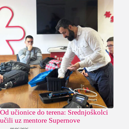
Od učionice do terena: Srednjoškolci
učili uz mentore Supernove