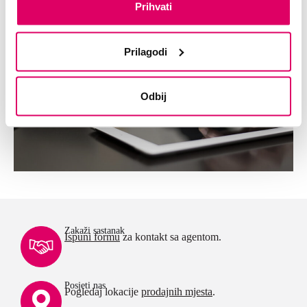
Prihvati
Prilagodi
Odbij
Zakaži sastanak
Ispuni formu
za kontakt sa agentom.
Posjeti nas
Pogledaj lokacije
prodajnih mjesta
.