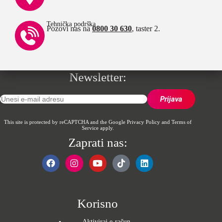
Tehnička podrška
Pozovi nas na
0800 30 630
, taster 2.
Newsletter:
This site is protected by reCAPTCHA and the Google
Privacy Policy
and
Terms of
Service
apply.
Zaprati nas:
Korisno
Aktiviraj e-račun