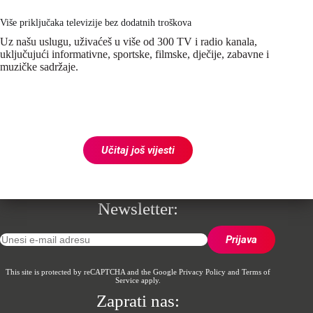
Više priključaka televizije bez dodatnih troškova
Uz našu uslugu, uživaćeš u više od 300 TV i radio kanala,
uključujući informativne, sportske, filmske, dječije, zabavne i
muzičke sadržaje.
Učitaj još vijesti
Newsletter:
This site is protected by reCAPTCHA and the Google
Privacy Policy
and
Terms of
Service
apply.
Zaprati nas: