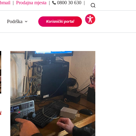
bmail
|
Prodajna mjesta
|
0800 30 630 |
Podrška
Korisnički portal