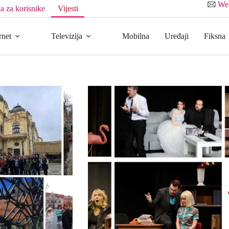
We
a za korisnike
Vijesti
rnet
Televizija
Mobilna
Uređaji
Fiksna