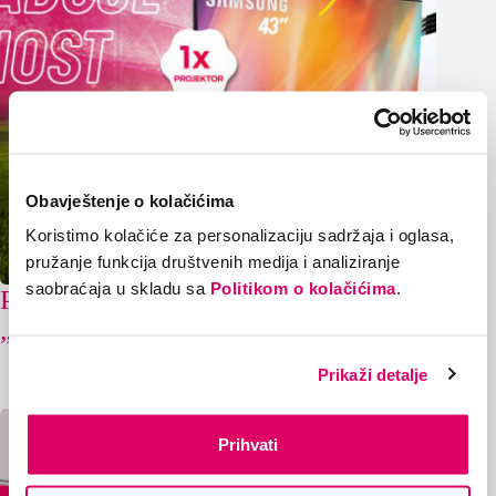
Obavještenje o kolačićima
Koristimo kolačiće za personalizaciju sadržaja i oglasa,
pružanje funkcija društvenih medija i analiziranje
saobraćaja u skladu sa
Politikom o kolačićima
.
Poznati dobitnici nagradne igre
„Supernova nagrađuje vjernost“
20/07/2026
Prikaži detalje
Prihvati