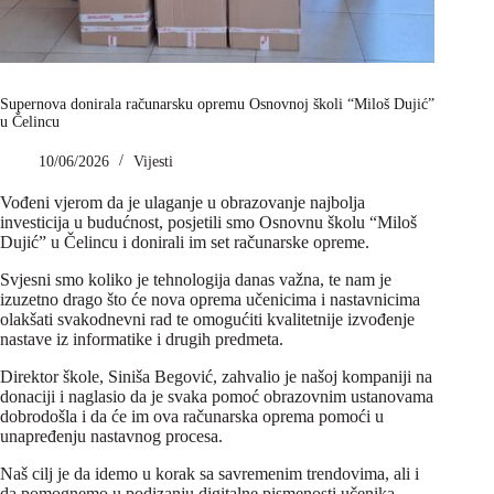
Supernova donirala računarsku opremu Osnovnoj školi “Miloš Dujić”
u Čelincu
10/06/2026
Vijesti
Vođeni vjerom da je ulaganje u obrazovanje najbolja
investicija u budućnost, posjetili smo Osnovnu školu “Miloš
Dujić” u Čelincu i donirali im set računarske opreme.
Svjesni smo koliko je tehnologija danas važna, te nam je
izuzetno drago što će nova oprema učenicima i nastavnicima
olakšati svakodnevni rad te omogućiti kvalitetnije izvođenje
nastave iz informatike i drugih predmeta.
Direktor škole, Siniša Begović, zahvalio je našoj kompaniji na
donaciji i naglasio da je svaka pomoć obrazovnim ustanovama
dobrodošla i da će im ova računarska oprema pomoći u
unapređenju nastavnog procesa.
Naš cilj je da idemo u korak sa savremenim trendovima, ali i
da pomognemo u podizanju digitalne pismenosti učenika.