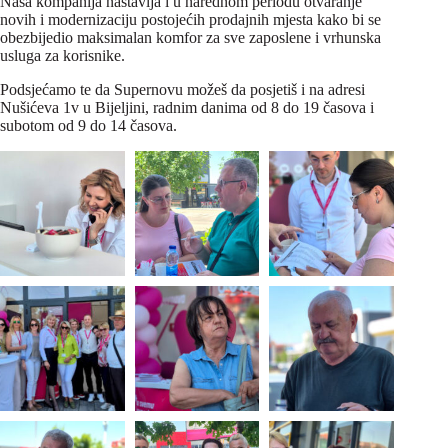
Naša kompanija nastavlja i u narednom periodu otvaranje
novih i modernizaciju postojećih prodajnih mjesta kako bi se
obezbijedio maksimalan komfor za sve zaposlene i vrhunska
usluga za korisnike.
Podsjećamo te da Supernovu možeš da posjetiš i na adresi
Nušićeva 1v u Bijeljini, radnim danima od 8 do 19 časova i
subotom od 9 do 14 časova.