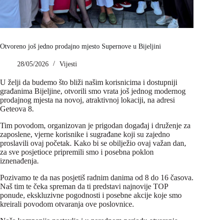
Otvoreno još jedno prodajno mjesto Supernove u Bijeljini
28/05/2026
Vijesti
U želji da budemo što bliži našim korisnicima i dostupniji
građanima Bijeljine, otvorili smo vrata još jednog modernog
prodajnog mjesta na novoj, atraktivnoj lokaciji, na adresi
Geteova 8.
Tim povodom, organizovan je prigodan događaj i druženje za
zaposlene, vjerne korisnike i sugrađane koji su zajedno
proslavili ovaj početak. Kako bi se obilježio ovaj važan dan,
za sve posjetioce pripremili smo i posebna poklon
iznenađenja.
Pozivamo te da nas posjetiš radnim danima od 8 do 16 časova.
Naš tim te čeka spreman da ti predstavi najnovije TOP
ponude, ekskluzivne pogodnosti i posebne akcije koje smo
kreirali povodom otvaranja ove poslovnice.