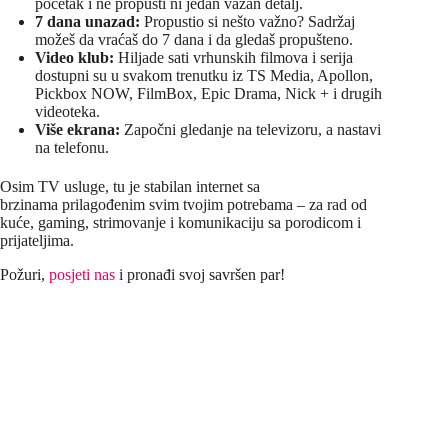
početak i ne propusti ni jedan važan detalj.
7 dana unazad:
Propustio si nešto važno? Sadržaj
možeš da vraćaš do 7 dana i da gledaš propušteno.
Video klub:
Hiljade sati vrhunskih filmova i serija
dostupni su u svakom trenutku iz TS Media, Apollon,
Pickbox NOW, FilmBox, Epic Drama, Nick + i drugih
videoteka.
Više ekrana:
Započni gledanje na televizoru, a nastavi
na telefonu.
Osim TV usluge, tu je stabilan internet sa
brzinama prilagođenim svim tvojim potrebama – za rad od
kuće, gaming, strimovanje i komunikaciju sa porodicom i
prijateljima.
Požuri,
posjeti nas
i pronađi svoj savršen par!