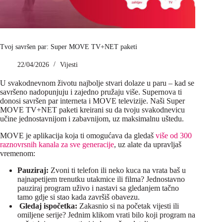
Tvoj savršen par: Super MOVE TV+NET paketi
22/04/2026
Vijesti
U svakodnevnom životu najbolje stvari dolaze u paru – kad se
savršeno nadopunjuju i zajedno pružaju više. Supernova ti
donosi savršen par interneta i MOVE televizije. Naši Super
MOVE TV+NET paketi kreirani su da tvoju svakodnevicu
učine jednostavnijom i zabavnijom, uz maksimalnu uštedu.
MOVE je aplikacija koja ti omogućava da gledaš
više od 300
raznovrsnih kanala za sve generacije
, uz alate da upravljaš
vremenom:
Pauziraj:
Zvoni ti telefon ili neko kuca na vrata baš u
najnapetijem trenutku utakmice ili filma? Jednostavno
pauziraj program uživo i nastavi sa gledanjem tačno
tamo gdje si stao kada završiš obavezu.
Gledaj ispočetka:
Zakasnio si na početak vijesti ili
omiljene serije? Jednim klikom vrati bilo koji program na