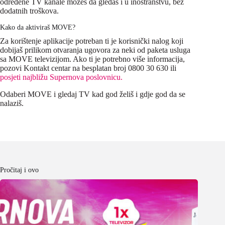
određene TV kanale možeš da gledaš i u inostranstvu, bez
dodatnih troškova.
Kako da aktiviraš MOVE?
Za korištenje aplikacije potreban ti je korisnički nalog koji
dobijaš prilikom otvaranja ugovora za neki od paketa usluga
sa MOVE televizijom. Ako ti je potrebno više informacija,
pozovi Kontakt centar na besplatan broj 0800 30 630 ili
posjeti najbližu Supernova poslovnicu.
Odaberi MOVE i gledaj TV kad god želiš i gdje god da se
nalaziš.
Pročitaj i ovo