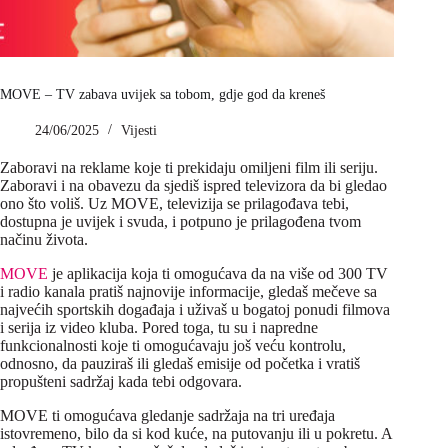
MOVE – TV zabava uvijek sa tobom, gdje god da kreneš
24/06/2025
Vijesti
Zaboravi na reklame koje ti prekidaju omiljeni film ili seriju.
Zaboravi i na obavezu da sjediš ispred televizora da bi gledao
ono što voliš. Uz MOVE, televizija se prilagođava tebi,
dostupna je uvijek i svuda, i potpuno je prilagođena tvom
načinu života.
MOVE
je aplikacija koja ti omogućava da na više od 300 TV
i radio kanala pratiš najnovije informacije, gledaš mečeve sa
najvećih sportskih događaja i uživaš u bogatoj ponudi filmova
i serija iz video kluba. Pored toga, tu su i napredne
funkcionalnosti koje ti omogućavaju još veću kontrolu,
odnosno, da pauziraš ili gledaš emisije od početka i vratiš
propušteni sadržaj kada tebi odgovara.
MOVE ti omogućava gledanje sadržaja na tri uređaja
istovremeno, bilo da si kod kuće, na putovanju ili u pokretu. A