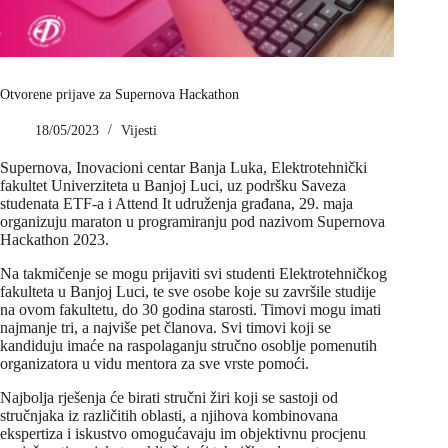
Otvorene prijave za Supernova Hackathon
18/05/2023
Vijesti
Supernova, Inovacioni centar Banja Luka, Elektrotehnički
fakultet Univerziteta u Banjoj Luci, uz podršku Saveza
studenata ETF-a i Attend It udruženja građana, 29. maja
organizuju maraton u programiranju pod nazivom Supernova
Hackathon 2023.
Na takmičenje se mogu prijaviti svi studenti Elektrotehničkog
fakulteta u Banjoj Luci, te sve osobe koje su završile studije
na ovom fakultetu, do 30 godina starosti. Timovi mogu imati
najmanje tri, a najviše pet članova. Svi timovi koji se
kandiduju imaće na raspolaganju stručno osoblje pomenutih
organizatora u vidu mentora za sve vrste pomoći.
Najbolja rješenja će birati stručni žiri koji se sastoji od
stručnjaka iz različitih oblasti, a njihova kombinovana
ekspertiza i iskustvo omogućavaju im objektivnu procjenu