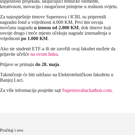
uspješnosti projekata, uključujući tehničke elemente,
kreativnost, inovaciju i mogućnost primjene u realnom svijetu.
Za najuspješnije timove Supernova i ICBL su pripremili
nagradni fond u vrijednosti 4.000 KM. Prvi tim osvaja
novčanu nagradu
u iznosu od 2.000 KM
, dok timove koji
osvoje drugo i treće mjesto očekuju nagrade iznenađenja u
vrijednosti
po 1.000 KM
.
Ako ste studenti ETF-a ili ste završili ovaj fakultet možete da
prijavite učešće
na ovom linku
.
Prijave se primaju
do 28. maja
.
Takmičenje će biti održano na Elektrotehničkom fakultetu u
Banjoj Luci.
Za više informacija posjetite sajt
Supernovahackathon.com
.
Pročitaj i ovo