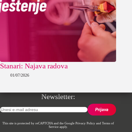
Stanari: Najava radova
01/07/2026
Newsletter:
This site is protected by reCAPTCHA and the Google
Privacy Policy
and
Terms of
Service
apply.