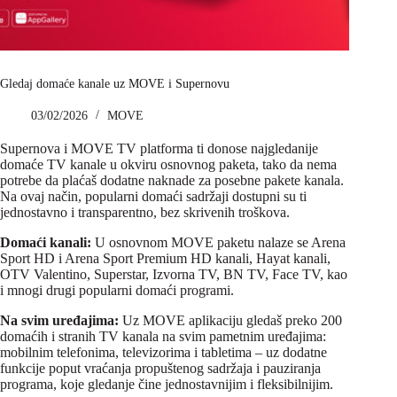
Gledaj domaće kanale uz MOVE i Supernovu
03/02/2026
MOVE
Supernova i MOVE TV platforma ti donose najgledanije
domaće TV kanale u okviru osnovnog paketa, tako da nema
potrebe da plaćaš dodatne naknade za posebne pakete kanala.
Na ovaj način, popularni domaći sadržaji dostupni su ti
jednostavno i transparentno, bez skrivenih troškova.
Domaći kanali:
U osnovnom MOVE paketu nalaze se Arena
Sport HD i Arena Sport Premium HD kanali, Hayat kanali,
OTV Valentino, Superstar, Izvorna TV, BN TV, Face TV, kao
i mnogi drugi popularni domaći programi.
Na svim uređajima:
Uz MOVE aplikaciju gledaš preko 200
domaćih i stranih TV kanala na svim pametnim uređajima:
mobilnim telefonima, televizorima i tabletima – uz dodatne
funkcije poput vraćanja propuštenog sadržaja i pauziranja
programa, koje gledanje čine jednostavnijim i fleksibilnijim.