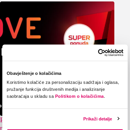
Obavještenje o kolačićima
Koristimo kolačiće za personalizaciju sadržaja i oglasa,
pružanje funkcija društvenih medija i analiziranje
saobraćaja u skladu sa
Politikom o kolačićima
.
Potraži na kioscima iNovina: 3x više
Prikaži detalje
neta i duplo duže trajanje MOVE