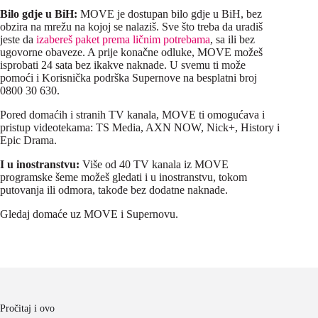
Bilo gdje u BiH:
MOVE je dostupan bilo gdje u BiH, bez
obzira na mrežu na kojoj se nalaziš. Sve što treba da uradiš
jeste da
izabereš paket prema ličnim potrebama
, sa ili bez
ugovorne obaveze. A prije konačne odluke, MOVE možeš
isprobati 24 sata bez ikakve naknade. U svemu ti može
pomoći i Korisnička podrška Supernove na besplatni broj
0800 30 630.
Pored domaćih i stranih TV kanala, MOVE ti omogućava i
pristup videotekama: TS Media, AXN NOW, Nick+, History i
Epic Drama.
I u inostranstvu:
Više od 40 TV kanala iz MOVE
programske šeme možeš gledati i u inostranstvu, tokom
putovanja ili odmora, takođe bez dodatne naknade.
Gledaj domaće uz MOVE i Supernovu.
Pročitaj i ovo