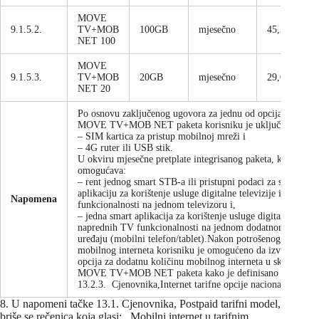
MOVE
9.1.5.2.
TV+MOB
100GB
mjesečno
45,30
NET 100
MOVE
9.1.5.3.
TV+MOB
20GB
mjesečno
29,06
NET 20
Po osnovu zaključenog ugovora za jednu od opcija postpaid
MOVE TV+MOB NET paketa korisniku je uključeno:
– SIM kartica za pristup mobilnoj mreži i
– 4G ruter ili USB stik.
U okviru mjesečne pretplate integrisanog paketa, korisniku 
omogućava:
– rent jednog smart STB-a ili pristupni podaci za smart TV
aplikaciju za korištenje usluge digitalne televizije i napred
Napomena
funkcionalnosti na jednom televizoru i,
– jedna smart aplikacija za korištenje usluge digitalne televiz
naprednih TV funkcionalnosti na jednom dodatnom mobil
uređaju (mobilni telefon/tablet).Nakon potrošenog bonusa
mobilnog interneta korisniku je omogućeno da izvrši kupov
opcija za dodatnu količinu mobilnog interneta u sklopu pos
MOVE TV+MOB NET paketa kako je definisano podtačk
13.2.3. Cjenovnika,Internet tarifne opcije nacionalni saobra
8. U napomeni tačke 13.1. Cjenovnika, Postpaid tarifni model,
briše se rečenica koja glasi: ,,Mobilni internet u tarifnim