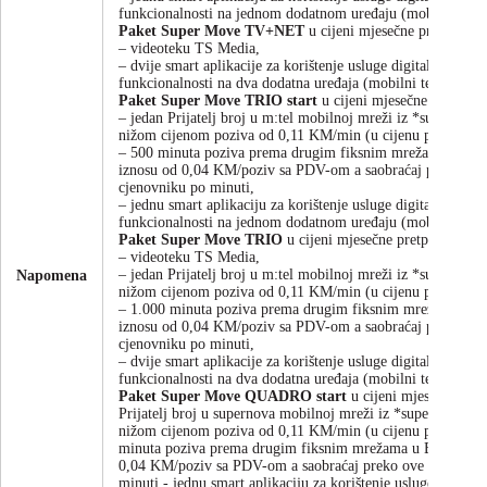
funkcionalnosti na jednom dodatnom uređaju (mobilni telefo
Paket Super Move TV+NET
u cijeni mjesečne pretplate uk
– videoteku TS Media,
– dvije smart aplikacije za korištenje usluge digitalne telev
funkcionalnosti na dva dodatna uređaja (mobilni telefon/tabl
Paket Super Move TRIO start
u cijeni mjesečne pretplate 
– jedan Prijatelj broj u m:tel mobilnoj mreži iz *supernov
nižom cijenom poziva od 0,11 KM/min (u cijenu poziva je
– 500 minuta poziva prema drugim fiksnim mrežama u BiH 
iznosu od 0,04 KM/poziv sa PDV-om a saobraćaj preko ove k
cjenovniku po minuti,
– jednu smart aplikaciju za korištenje usluge digitalne telev
funkcionalnosti na jednom dodatnom uređaju (mobilni telefo
Paket Super Move TRIO
u cijeni mjesečne pretplate uklju
– videoteku TS Media,
– jedan Prijatelj broj u m:tel mobilnoj mreži iz *supernov
Napomena
nižom cijenom poziva od 0,11 KM/min (u cijenu poziva je
– 1.000 minuta poziva prema drugim fiksnim mrežama u Bi
iznosu od 0,04 KM/poziv sa PDV-om a saobraćaj preko ove k
cjenovniku po minuti,
– dvije smart aplikacije za korištenje usluge digitalne telev
funkcionalnosti na dva dodatna uređaja (mobilni telefon/tabl
Paket Super Move QUADRO start
u cijeni mjesečne pretp
Prijatelj broj u supernova mobilnoj mreži iz *supernova f
nižom cijenom poziva od 0,11 KM/min (u cijenu poziva je
minuta poziva prema drugim fiksnim mrežama u BiH uz usp
0,04 KM/poziv sa PDV-om a saobraćaj preko ove količine se
minuti,- jednu smart aplikaciju za korištenje usluge digitaln