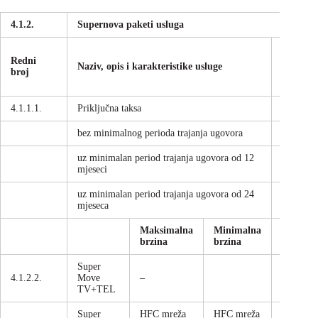
4.1.2.
Supernova paketi usluga
Redni
Način
Naziv, opis i karakteristike usluge
broj
plaćanj
4.1.1.1.
Priključna taksa
bez minimalnog perioda trajanja ugovora
jednokra
uz minimalan period trajanja ugovora od 12
jednokra
mjeseci
uz minimalan period trajanja ugovora od 24
jednokra
mjeseca
Maksimalna
Minimalna
brzina
brzina
Super
4.1.2.2.
Move
–
mjesečn
TV+TEL
Super
HFC mreža
HFC mreža