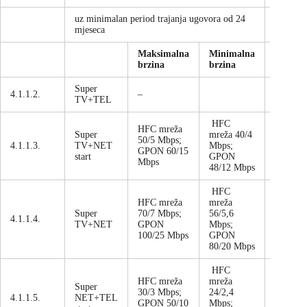
uz minimalan period trajanja ugovora od 24
jednokr
mjeseca
Maksimalna
Minimalna
brzina
brzina
Super
4.1.1.2.
–
mjesečn
TV+TEL
HFC
HFC mreža
Super
mreža 40/4
50/5 Mbps;
4.1.1.3.
TV+NET
Mbps;
mjesečn
GPON 60/15
start
GPON
Mbps
48/12 Mbps
HFC
HFC mreža
mreža
Super
70/7 Mbps;
56/5,6
4.1.1.4.
mjesečn
TV+NET
GPON
Mbps;
100/25 Mbps
GPON
80/20 Mbps
HFC
HFC mreža
mreža
Super
30/3 Mbps;
24/2,4
4.1.1.5.
NET+TEL
mjesečn
GPON 50/10
Mbps;