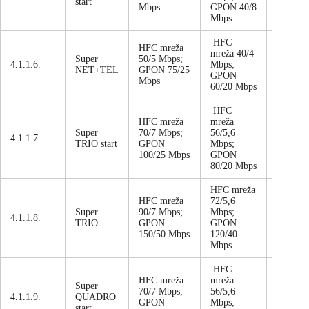
start
Mbps
GPON 40/8
Mbps
HFC
HFC mreža
mreža 40/4
Super
50/5 Mbps;
4.1.1.6.
Mbps;
mjesečn
NET+TEL
GPON 75/25
GPON
Mbps
60/20 Mbps
HFC
HFC mreža
mreža
Super
70/7 Mbps;
56/5,6
4.1.1.7.
mjesečn
TRIO start
GPON
Mbps;
100/25 Mbps
GPON
80/20 Mbps
HFC mreža
HFC mreža
72/5,6
Super
90/7 Mbps;
Mbps;
4.1.1.8.
mjesečn
TRIO
GPON
GPON
150/50 Mbps
120/40
Mbps
HFC
HFC mreža
mreža
Super
70/7 Mbps;
56/5,6
4.1.1.9.
QUADRO
mjesečn
GPON
Mbps;
start