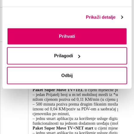
80/20 Mbps
HFC mreža
Prikaži detalje
HFC mreža
72/5,6
Super
90/7 Mbps;
Mbps;
4.1.2.8.
Move
mjesečn
GPON
GPON
QUADRO
150/50 Mbps
120/40
Prihvati
Mbps
U cijenu pretplate *supernova paketa sa uslugom fiksne tele
neograničeni razgovori unutar *supernova fiksne mreže uz u
Prilagodi
od 0,04 KM/poziv.
U cijenu pretplate supernova paketa sa digitalnom televizij
smart STB-a ili pristupni podaci za smart TV aplikaciju za k
televizije na jednom televizoru i naprednih TV funkcionalno
Odbij
tačkom 1. Cjenovnika.
Uz pakete sa uslugom interneta dodjeljuje se modem sa inte
WiFi router na korištenje.
Paket Super Move TV+TEL
u cijeni mjesečne pretplate uk
– jedan Prijatelj broj u m:tel mobilnoj mreži iz *supernov
nižom cijenom poziva od 0,11 KM/min (u cijenu poziva je
– 500 minuta poziva prema drugim fiksnim mrežama u BiH 
iznosu od 0,04 KM/poziv sa PDV-om a saobraćaj preko ove k
cjenovniku po minuti,
– jednu smart aplikaciju za korištenje usluge digitalne telev
funkcionalnosti na jednom dodatnom uređaju (mobilni telefo
Paket Super Move TV+NET start
u cijeni mjesečne pretpl
– jednu smart aplikaciju za korištenje usluge digitalne telev