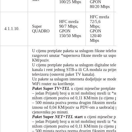
100/25 Mbps
GPON
80/20 Mbps
HFC mreža
HFC mreža
72/5,6
Super
90/7 Mbps;
Mbps;
4.1.1.10.
mjesečn
QUADRO
GPON
GPON
150/50 Mbps
120/40
Mbps
U cijenu pretplate paketa sa uslugom fiksne telefonije uklju
razgovori unutar *supernova fiksne mreže uz uspostavu pozi
KM/poziv.
U cijenu pretplate paketa sa uslugom digitalne televizije 
kanala i rent jednog STB-a ili CA modula za prijem digital
televizoru (osnovni paket TV kanala).
Uz pakete sa uslugom interneta dodjeljuje se modem sa inte
WiFi router na korištenje.
Paket
Super
TV+TEL
u cijeni mjesečne pretplate uključuje 
– jedan Prijatelj broj u m:tel mobilnoj mreži iz *supernov
nižom cijenom poziva od 0,11 KM/min (u cijenu poziva je
– 500 minuta poziva prema drugim fiksnim mrežama u BiH 
iznosu od 0,04 KM/poziv sa PDV-om a saobraćaj preko ove k
cjenovniku po minuti.
Paket
Super
NET+TEL
start
u cijeni mjesečne pretplate uk
– jedan Prijatelj broj u m:tel mobilnoj mreži iz *supernov
nižom cijenom poziva od 0,11 KM/min (u cijenu poziva je
– 500 minuta poziva prema drugim fiksnim mrežama u BiH 