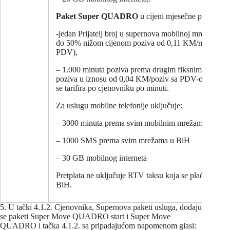
Paket Super QUADRO
u cijeni mjesečne pretplate u
-jedan Prijatelj broj u supernova mobilnoj mreži iz *
do 50% nižom cijenom poziva od 0,11 KM/min (u cije
PDV),
– 1.000 minuta poziva prema drugim fiksnim mrežam
poziva u iznosu od 0,04 KM/poziv sa PDV-om a saobr
se tarifira po cjenovniku po minuti.
Za uslugu mobilne telefonije uključuje:
– 3000 minuta prema svim mobilnim mrežama u BiH
– 1000 SMS prema svim mrežama u BiH
– 30 GB mobilnog interneta
Pretplata ne uključuje RTV taksu koja se plaća po Z
BiH.
5. U tački 4.1.2. Cjenovnika, Supernova paketi usluga, dodaju
se paketi Super Move QUADRO start i Super Move
QUADRO i tačka 4.1.2. sa pripadajućom napomenom glasi: