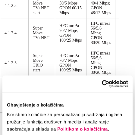
Move
50/5 Mbps;
40/4 Mbps;
4.1.2.3.
mjesečn
TV+NET
GPON 60/15
GPON
start
Mbps
48/12 Mbps
HFC mreža
HFC mreža
Super
56/5,6
70/7 Mbps;
4.1.2.4.
Move
Mbps;
mjesečn
GPON
TV+NET
GPON
100/25 Mbps
80/20 Mbps
HFC mreža
Super
HFC mreža
56/5,6
Move
70/7 Mbps;
4.1.2.5.
Mbps;
mjesečn
TRIO
GPON
GPON
start
100/25 Mbps
80/20 Mbps
HFC mreža
HFC mreža
72/5,6
Super
90/7 Mbps;
Mbps;
4.1.2.6.
Move
mjesečn
GPON
GPON
TRIO
150/50 Mbps
120/40
Obavještenje o kolačićima
Mbps
Koristimo kolačiće za personalizaciju sadržaja i oglasa,
HFC mreža
Super
HFC mreža
pružanje funkcija društvenih medija i analiziranje
56/5,6
Move
70/7 Mbps;
4.1.2.7.
Mbps;
mjesečn
saobraćaja u skladu sa
Politikom o kolačićima
.
QUADRO
GPON
GPON
start
100/25 Mbps