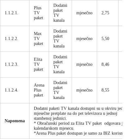
Dodatni
Plus
paket
1.1.2.1.
TV
mjesečno
2,75
3,22
TV
paket
kanala
Dodatni
Max
paket
1.1.2.2.
TV
mjesečno
5,50
6,44
TV
paket
kanala
Dodatni
Elita
paket
1.1.2.3.
TV
mjesečno
8,46
9,90
TV
paket
kanala
Dodatni
Arena
paket
1.1.2.4.
Plus
mjesečno
8,55
10,00
TV
paket
kanala
Dodatni paketi TV kanala dostupni su u okviru jedne
mjesečne pretplate na do pet televizora u jednoj
stambenoj jedinici.
Napomena
* Obračunski period za Elita TV paket odgovara jednom
kalendarskom mjesecu.
*Arena Plus paket dostupan je samo za BIZ korisnike.