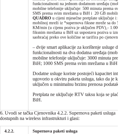
funkcionalnosti na jednom dodatnom uređaju (mobilni telef
mobilne telefonije uključuje: 500 minuta prema svim mob
SMS prema svim mrežama u BiH i 20 GB mobilnog intern
QUADRO
u cijeni mjesečne pretplate uključuje i:- jedan Pr
mobilnoj mreži iz *supernova fiksne mreže sa do 50% nižo
KM/min (u cijenu poziva je uključen PDV),- 1.000 minuta
fiksnim mrežama u BiH uz uspostavu poziva u iznosu od 
saobraćaj preko ove količine se tarifira po cjenovniku po mi
– dvije smart aplikacije za korištenje usluge digitalne
funkcionalnosti na dva dodatna uređaja (mobilni telef
mobilne telefonije uključuje: 3000 minuta prema sv
BiH; 1000 SMS prema svim mrežama u BiH i 30 GB m
Dodatne usluge koriste postojeći kapacitet internet usl
ugovorio u okviru paketa usluga, tako da je kapacitet
uključen u minimalnu brzinu prenosa podataka.
Pretplata ne uključuje RTV taksu koja se plaća po Z
BiH.
6. Uvodi se tačka Cjenovnika 4.2.2. Supernova paketi usluga
dostupnih na wireless infrastrukturi i glasi:
4.2.2.
Supernova paketi usluga