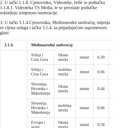
2. U tački 1.1.8. Cjenovnika, Videoteke, briše se podtačka
1.1.8.1. Videoteka TS Media, te se preostale podtačke
usklađuju izmjenom numeracije.
3. U tački 3.1.4.Cjenovnika, Međunarodni saobraćaj, mijenja
se cijena usluga i tačka 3.1.4. sa pripadajućom napomenom
glasi:
3.1.4.
Međunarodni saobraćaj
Srbija i
fiksna
minut
0,30
0,35
Crna Gora
mreža
Srbija i
mobilna
minut
0,66
0,77
Crna Gora
mreža
Slovenija,
fiksna
Hrvatska i
minut
0,44
0,52
mreža
Makedonija
Slovenija,
mobilna
Hrvatska i
minut
0,66
0,77
mreža
Makedonija
Evropa i
fiksna
minut
0,58
0,68
svijet
mreža