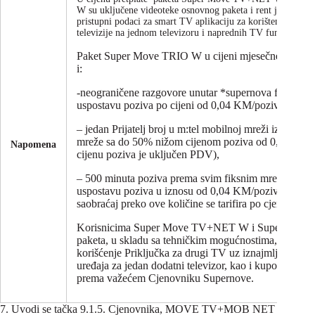
W su uključene videoteke osnovnog paketa i rent jednog sm
pristupni podaci za smart TV aplikaciju za korištenje usluge
televizije na jednom televizoru i naprednih TV funkcionalno
Paket Super Move TRIO W u cijeni mjesečne pretplat
i:
-neograničene razgovore unutar *supernova fiksne m
uspostavu poziva po cijeni od 0,04 KM/poziv.
– jedan Prijatelj broj u m:tel mobilnoj mreži iz *supe
mreže sa do 50% nižom cijenom poziva od 0,11 KM/
Napomena
cijenu poziva je uključen PDV),
– 500 minuta poziva prema svim fiksnim mrežama u 
uspostavu poziva u iznosu od 0,04 KM/poziv sa PD
saobraćaj preko ove količine se tarifira po cjenovniku
Korisnicima Super Move TV+NET W i Super Mov
paketa, u skladu sa tehničkim mogućnostima, omoguć
korišćenje Priključka za drugi TV uz iznajmljivanje
uređaja za jedan dodatni televizor, kao i kupovina vi
prema važećem Cjenovniku Supernove.
7. Uvodi se tačka 9.1.5. Cjenovnika, MOVE TV+MOB NET