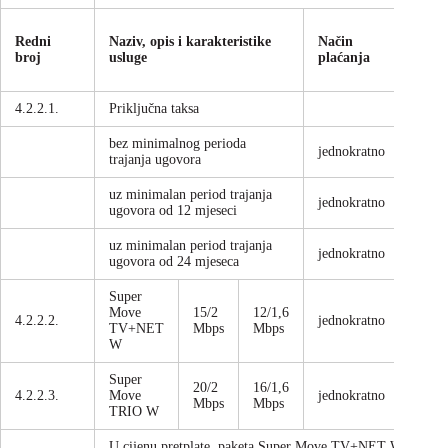
Cijen
Redni
Naziv, opis i karakteristike
Način
bez
broj
usluge
plaćanja
PDV
u K
4.2.2.1.
Priključna taksa
bez minimalnog perioda
jednokratno
100,0
trajanja ugovora
uz minimalan period trajanja
jednokratno
49,00
ugovora od 12 mjeseci
uz minimalan period trajanja
jednokratno
1,00
ugovora od 24 mjeseca
Super
Move
15/2
12/1,6
4.2.2.2.
jednokratno
41,03
TV+NET
Mbps
Mbps
W
Super
20/2
16/1,6
4.2.2.3.
Move
jednokratno
42,74
Mbps
Mbps
TRIO W
U cijenu pretplate paketa Super Move TV+NET W i Sup