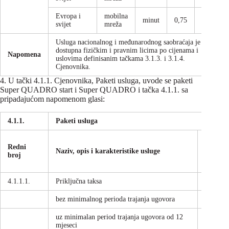
Evropa i
mobilna
minut
0,75
0,88
svijet
mreža
Usluga nacionalnog i međunarodnog saobraćaja je
dostupna fizičkim i pravnim licima po cijenama i
Napomena
uslovima definisanim tačkama 3.1.3. i 3.1.4.
Cjenovnika.
4. U tački 4.1.1. Cjenovnika, Paketi usluga, uvode se paketi
Super QUADRO start i Super QUADRO i tačka 4.1.1. sa
pripadajućom napomenom glasi:
4.1.1.
Paketi usluga
Redni
Način
Naziv, opis i karakteristike usluge
broj
plaćanj
4.1.1.1.
Priključna taksa
bez minimalnog perioda trajanja ugovora
jednokr
uz minimalan period trajanja ugovora od 12
jednokr
mjeseci