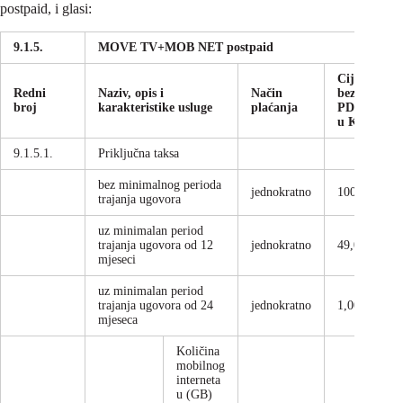
postpaid, i glasi:
9.1.5.
MOVE TV+MOB NET postpaid
Cijena
Redni
Naziv, opis i
Način
bez
broj
karakteristike usluge
plaćanja
PDV
u KM
9.1.5.1.
Priključna taksa
bez minimalnog perioda
jednokratno
100,00
trajanja ugovora
uz minimalan period
trajanja ugovora od 12
jednokratno
49,00
mjeseci
uz minimalan period
trajanja ugovora od 24
jednokratno
1,00
mjeseca
Količina
mobilnog
interneta
u (GB)