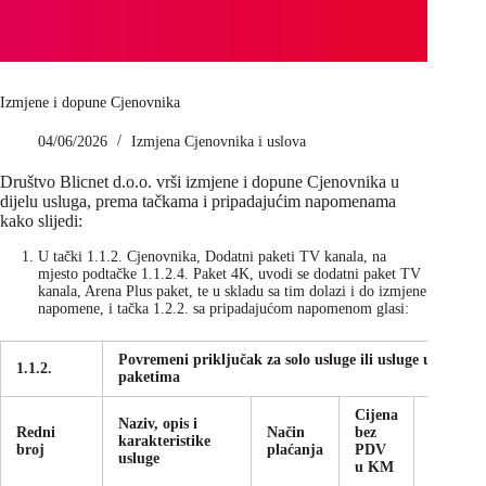
Izmjene i dopune Cjenovnika
04/06/2026
Izmjena Cjenovnika i uslova
Društvo Blicnet d.o.o. vrši izmjene i dopune Cjenovnika u
dijelu usluga, prema tačkama i pripadajućim napomenama
kako slijedi:
U tački 1.1.2. Cjenovnika, Dodatni paketi TV kanala, na
mjesto podtačke 1.1.2.4. Paket 4K, uvodi se dodatni paket TV
kanala, Arena Plus paket, te u skladu sa tim dolazi i do izmjene
napomene, i tačka 1.2.2. sa pripadajućom napomenom glasi:
Povremeni priključak za solo usluge ili usluge u
1.1.2.
paketima
Cijena
Cijena
Naziv, opis i
Redni
Način
bez
sa
karakteristike
broj
plaćanja
PDV
PDV
usluge
u KM
u KM